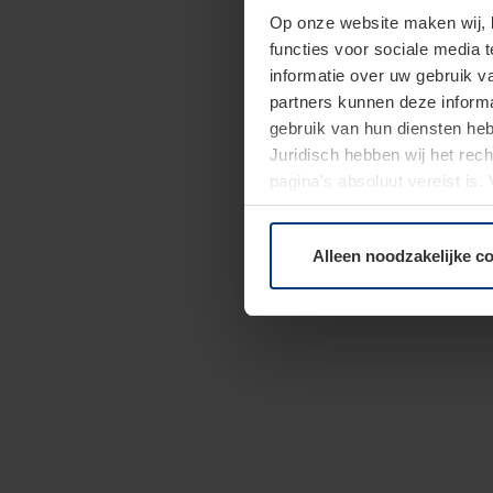
Op onze website maken wij,
functies voor sociale media 
informatie over uw gebruik 
partners kunnen deze informa
gebruik van hun diensten h
Juridisch hebben wij het rec
pagina's absoluut vereist is
moment bij de uitleg van de 
Alleen noodzakelijke c