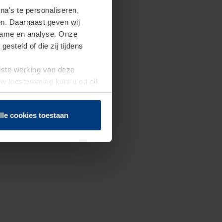
a's te personaliseren,
en. Daarnaast geven wij
clame en analyse. Onze
steld of die zij tijdens
uiste werking van deze
 Uw toestemming kunt u op elk
f herroepen.
lle cookies toestaan