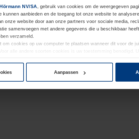
Hörmann NV/SA
, gebruik van cookies om de weergegeven pagin
te kunnen aanbieden en de toegang tot onze website te analyser
van onze website door aan onze partners voor sociale media, re
tie samenvoegen met andere gegevens die u beschikbaar heeft ge
ebben verzameld.
ht om cookies op uw computer te plaatsen wanneer dit voor de j
. Voor alle andere soorten cookies is uw toestemming benodigd.
cookies op pagina
Privacyverklaring
op onze website wijzigen o
ookies
Aanpassen
A