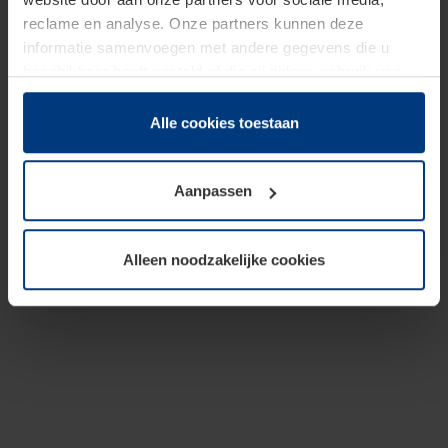
reclame en analyse. Onze partners kunnen deze
informatie samenvoegen met andere gegevens die u
beschikbaar heeft gesteld of die zij tijdens gebruik van
hun diensten hebben verzameld.
Juridisch hebben wij het recht om cookies op uw
Alle cookies toestaan
computer te plaatsen wanneer dit voor de juiste werking
van deze pagina's absoluut vereist is. Voor alle andere
Aanpassen
soorten cookies is uw toestemming benodigd. Uw
toestemming kunt u op elk moment bij de uitleg van de
cookies op pagina
Privacyverklaring
op onze website
Alleen noodzakelijke cookies
wijzigen of herroepen.