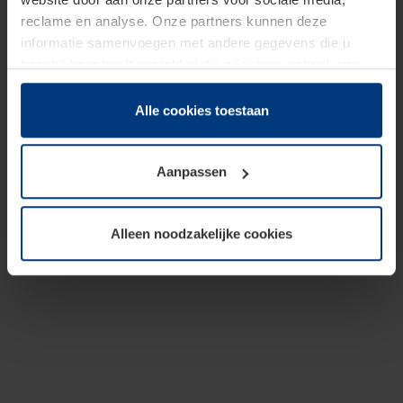
reclame en analyse. Onze partners kunnen deze
informatie samenvoegen met andere gegevens die u
beschikbaar heeft gesteld of die zij tijdens gebruik van
hun diensten hebben verzameld.
Juridisch hebben wij het recht om cookies op uw
Alle cookies toestaan
computer te plaatsen wanneer dit voor de juiste werking
van deze pagina's absoluut vereist is. Voor alle andere
Aanpassen
soorten cookies is uw toestemming benodigd. Uw
toestemming kunt u op elk moment bij de uitleg van de
cookies op pagina
Privacyverklaring
op onze website
Alleen noodzakelijke cookies
wijzigen of herroepen.