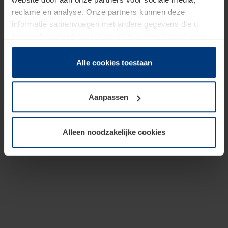
reclame en analyse. Onze partners kunnen deze
informatie samenvoegen met andere gegevens die u
beschikbaar heeft gesteld of die zij tijdens gebruik van
hun diensten hebben verzameld.
Juridisch hebben wij het recht om cookies op uw
Alle cookies toestaan
computer te plaatsen wanneer dit voor de juiste werking
van deze pagina's absoluut vereist is. Voor alle andere
Aanpassen
soorten cookies is uw toestemming benodigd. Uw
toestemming kunt u op elk moment bij de uitleg van de
cookies op pagina
Privacyverklaring
op onze website
Alleen noodzakelijke cookies
wijzigen of herroepen.