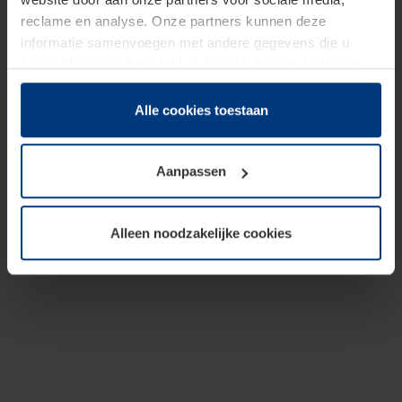
reclame en analyse. Onze partners kunnen deze
informatie samenvoegen met andere gegevens die u
beschikbaar heeft gesteld of die zij tijdens gebruik van
hun diensten hebben verzameld.
Juridisch hebben wij het recht om cookies op uw
Alle cookies toestaan
computer te plaatsen wanneer dit voor de juiste werking
van deze pagina's absoluut vereist is. Voor alle andere
Aanpassen
soorten cookies is uw toestemming benodigd. Uw
toestemming kunt u op elk moment bij de uitleg van de
cookies op pagina
Privacyverklaring
op onze website
Alleen noodzakelijke cookies
wijzigen of herroepen.