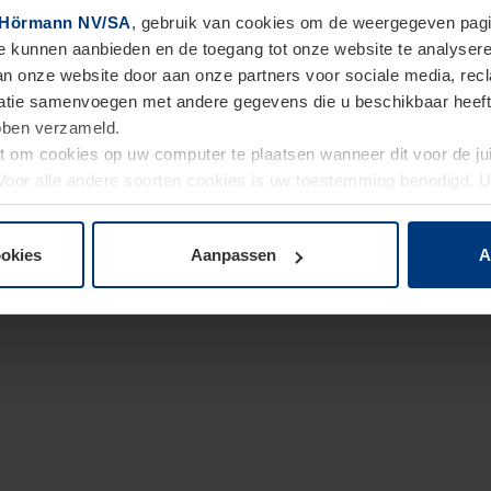
Hörmann NV/SA
, gebruik van cookies om de weergegeven pagin
te kunnen aanbieden en de toegang tot onze website te analyser
van onze website door aan onze partners voor sociale media, re
tie samenvoegen met andere gegevens die u beschikbaar heeft ge
ebben verzameld.
ht om cookies op uw computer te plaatsen wanneer dit voor de j
. Voor alle andere soorten cookies is uw toestemming benodigd.
cookies op pagina
Privacyverklaring
op onze website wijzigen o
ookies
Aanpassen
A