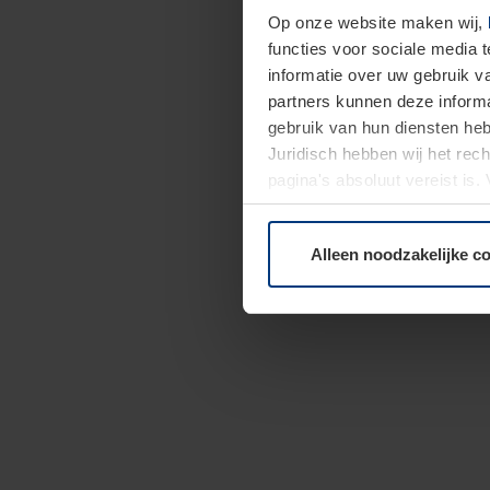
Op onze website maken wij,
functies voor sociale media 
informatie over uw gebruik 
partners kunnen deze informa
gebruik van hun diensten h
Juridisch hebben wij het rec
pagina's absoluut vereist is
moment bij de uitleg van de 
Alleen noodzakelijke c