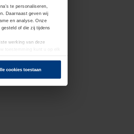
a's te personaliseren,
en. Daarnaast geven wij
clame en analyse. Onze
steld of die zij tijdens
uiste werking van deze
 Uw toestemming kunt u op elk
f herroepen.
lle cookies toestaan