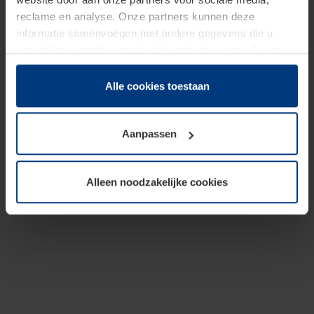
reclame en analyse. Onze partners kunnen deze
informatie samenvoegen met andere gegevens die u
beschikbaar heeft gesteld of die zij tijdens gebruik van
hun diensten hebben verzameld.
Juridisch hebben wij het recht om cookies op uw
Alle cookies toestaan
computer te plaatsen wanneer dit voor de juiste werking
van deze pagina's absoluut vereist is. Voor alle andere
Aanpassen
soorten cookies is uw toestemming benodigd. Uw
toestemming kunt u op elk moment bij de uitleg van de
cookies op pagina
Privacyverklaring
op onze website
Alleen noodzakelijke cookies
wijzigen of herroepen.