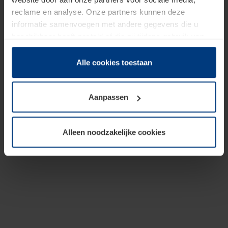
reclame en analyse. Onze partners kunnen deze
informatie samenvoegen met andere gegevens die u
beschikbaar heeft gesteld of die zij tijdens gebruik van
hun diensten hebben verzameld.
Juridisch hebben wij het recht om cookies op uw
Alle cookies toestaan
computer te plaatsen wanneer dit voor de juiste werking
van deze pagina's absoluut vereist is. Voor alle andere
Aanpassen
soorten cookies is uw toestemming benodigd. Uw
toestemming kunt u op elk moment bij de uitleg van de
cookies op pagina
Privacyverklaring
op onze website
Alleen noodzakelijke cookies
wijzigen of herroepen.