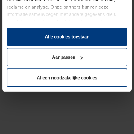
reclame en analyse. Onze partners kunnen deze
informatie samenvoegen met andere gegevens die u
beschikbaar heeft gesteld of die zij tijdens gebruik van
hun diensten hebben verzameld.
Juridisch hebben wij het recht om cookies op uw
Alle cookies toestaan
computer te plaatsen wanneer dit voor de juiste werking
van deze pagina's absoluut vereist is. Voor alle andere
Aanpassen
soorten cookies is uw toestemming benodigd. Uw
toestemming kunt u op elk moment bij de uitleg van de
cookies op pagina
Privacyverklaring
op onze website
Alleen noodzakelijke cookies
wijzigen of herroepen.