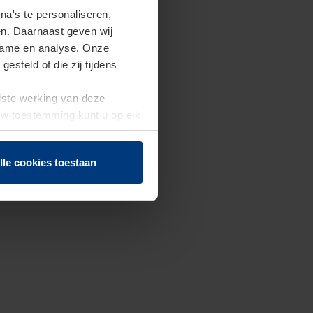
a's te personaliseren,
en. Daarnaast geven wij
clame en analyse. Onze
steld of die zij tijdens
uiste werking van deze
 Uw toestemming kunt u op elk
f herroepen.
lle cookies toestaan