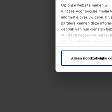
Op onze website maken wij,
functies voor sociale media 
informatie over uw gebruik 
partners kunnen deze informa
gebruik van hun diensten h
Juridisch hebben wij het rec
pagina's absoluut vereist is
moment bij de uitleg van de 
Alleen noodzakelijke c