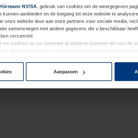
Hörmann NV/SA
, gebruik van cookies om de weergegeven pagin
te kunnen aanbieden en de toegang tot onze website te analyser
van onze website door aan onze partners voor sociale media, re
tie samenvoegen met andere gegevens die u beschikbaar heeft ge
ebben verzameld.
ht om cookies op uw computer te plaatsen wanneer dit voor de j
. Voor alle andere soorten cookies is uw toestemming benodigd.
cookies op pagina
Privacyverklaring
op onze website wijzigen o
ookies
Aanpassen
A