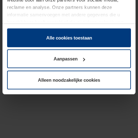
reclame en analyse. Onze partners kunnen deze
informatie samenvoegen met andere gegevens die u
beschikbaar heeft gesteld of die zij tijdens gebruik van
hun diensten hebben verzameld.
Juridisch hebben wij het recht om cookies op uw
Alle cookies toestaan
computer te plaatsen wanneer dit voor de juiste werking
van deze pagina's absoluut vereist is. Voor alle andere
Aanpassen
soorten cookies is uw toestemming benodigd. Uw
toestemming kunt u op elk moment bij de uitleg van de
cookies op pagina
Privacyverklaring
op onze website
Alleen noodzakelijke cookies
wijzigen of herroepen.