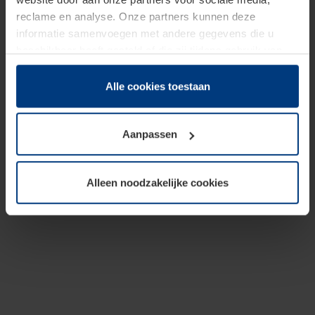
reclame en analyse. Onze partners kunnen deze
informatie samenvoegen met andere gegevens die u
beschikbaar heeft gesteld of die zij tijdens gebruik van
hun diensten hebben verzameld.
Juridisch hebben wij het recht om cookies op uw
Alle cookies toestaan
computer te plaatsen wanneer dit voor de juiste werking
van deze pagina's absoluut vereist is. Voor alle andere
Aanpassen
soorten cookies is uw toestemming benodigd. Uw
toestemming kunt u op elk moment bij de uitleg van de
cookies op pagina
Privacyverklaring
op onze website
Alleen noodzakelijke cookies
wijzigen of herroepen.