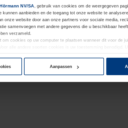
Hörmann NV/SA
, gebruik van cookies om de weergegeven pagin
te kunnen aanbieden en de toegang tot onze website te analyser
van onze website door aan onze partners voor sociale media, re
tie samenvoegen met andere gegevens die u beschikbaar heeft ge
ebben verzameld.
ht om cookies op uw computer te plaatsen wanneer dit voor de j
. Voor alle andere soorten cookies is uw toestemming benodigd.
cookies op pagina
Privacyverklaring
op onze website wijzigen o
ookies
Aanpassen
A