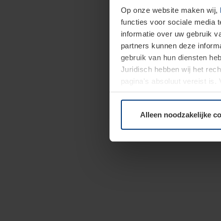
Op onze website maken wij,
functies voor sociale media 
informatie over uw gebruik 
partners kunnen deze informa
gebruik van hun diensten h
Juridisch hebben wij het rec
pagina's absoluut vereist is
moment bij de uitleg van de 
Alleen noodzakelijke c