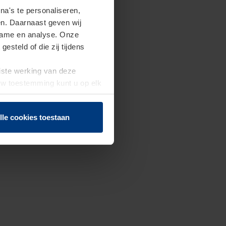
a's te personaliseren,
en. Daarnaast geven wij
clame en analyse. Onze
steld of die zij tijdens
uiste werking van deze
 Uw toestemming kunt u op elk
f herroepen.
lle cookies toestaan