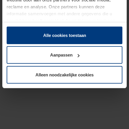
reclame en analyse. Onze partners kunnen deze
informatie samenvoegen met andere gegevens die u
beschikbaar heeft gesteld of die zij tijdens gebruik van
hun diensten hebben verzameld.
Juridisch hebben wij het recht om cookies op uw
Alle cookies toestaan
computer te plaatsen wanneer dit voor de juiste werking
van deze pagina's absoluut vereist is. Voor alle andere
Aanpassen
soorten cookies is uw toestemming benodigd. Uw
toestemming kunt u op elk moment bij de uitleg van de
cookies op pagina
Privacyverklaring
op onze website
Alleen noodzakelijke cookies
wijzigen of herroepen.