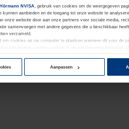
Hörmann NV/SA
, gebruik van cookies om de weergegeven pagin
te kunnen aanbieden en de toegang tot onze website te analyser
van onze website door aan onze partners voor sociale media, re
tie samenvoegen met andere gegevens die u beschikbaar heeft ge
ebben verzameld.
ht om cookies op uw computer te plaatsen wanneer dit voor de j
. Voor alle andere soorten cookies is uw toestemming benodigd.
cookies op pagina
Privacyverklaring
op onze website wijzigen o
ookies
Aanpassen
A