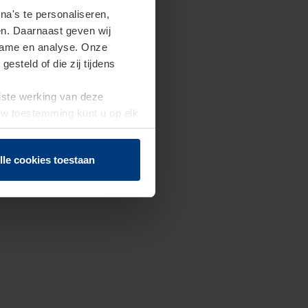
a's te personaliseren,
en. Daarnaast geven wij
clame en analyse. Onze
steld of die zij tijdens
uiste werking van deze
 Uw toestemming kunt u op elk
f herroepen.
lle cookies toestaan