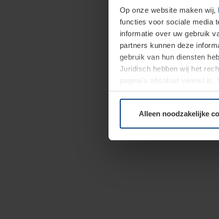
Op onze website maken wij,
functies voor sociale media 
informatie over uw gebruik 
partners kunnen deze informa
gebruik van hun diensten h
Juridisch hebben wij het rec
pagina's absoluut vereist is
moment bij de uitleg van de 
Alleen noodzakelijke c