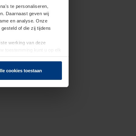
a's te personaliseren,
en. Daarnaast geven wij
clame en analyse. Onze
steld of die zij tijdens
uiste werking van deze
 Uw toestemming kunt u op elk
f herroepen.
lle cookies toestaan