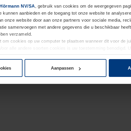
Hörmann NV/SA
, gebruik van cookies om de weergegeven pagin
te kunnen aanbieden en de toegang tot onze website te analyser
van onze website door aan onze partners voor sociale media, re
tie samenvoegen met andere gegevens die u beschikbaar heeft ge
ebben verzameld.
ht om cookies op uw computer te plaatsen wanneer dit voor de j
. Voor alle andere soorten cookies is uw toestemming benodigd.
cookies op pagina
Privacyverklaring
op onze website wijzigen o
ookies
Aanpassen
A