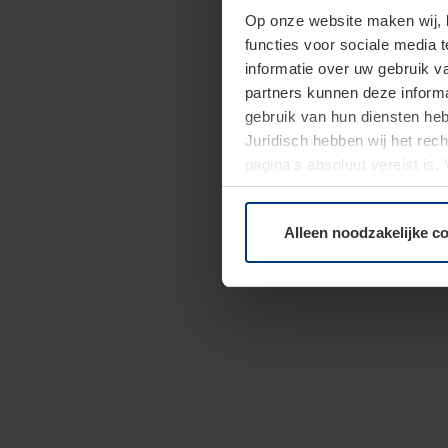
Op onze website maken wij,
functies voor sociale media 
informatie over uw gebruik 
partners kunnen deze informa
gebruik van hun diensten h
Juridisch hebben wij het rec
pagina's absoluut vereist is
moment bij de uitleg van de 
Alleen noodzakelijke c