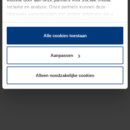
reclame en analyse. Onze partners kunnen deze
informatie samenvoegen met andere gegevens die u
beschikbaar heeft gesteld of die zij tijdens gebruik van
hun diensten hebben verzameld.
Juridisch hebben wij het recht om cookies op uw
Alle cookies toestaan
computer te plaatsen wanneer dit voor de juiste werking
van deze pagina's absoluut vereist is. Voor alle andere
Aanpassen
soorten cookies is uw toestemming benodigd. Uw
toestemming kunt u op elk moment bij de uitleg van de
cookies op pagina
Privacyverklaring
op onze website
Alleen noodzakelijke cookies
wijzigen of herroepen.