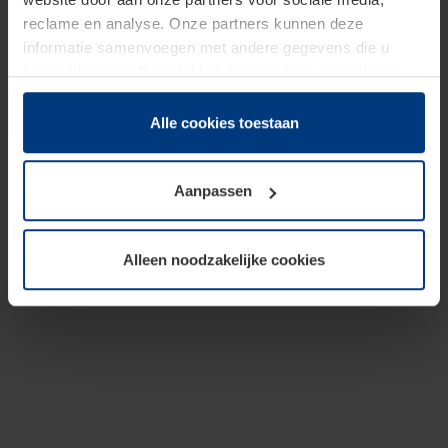
reclame en analyse. Onze partners kunnen deze
informatie samenvoegen met andere gegevens die u
beschikbaar heeft gesteld of die zij tijdens gebruik van
hun diensten hebben verzameld.
Juridisch hebben wij het recht om cookies op uw
Alle cookies toestaan
computer te plaatsen wanneer dit voor de juiste werking
van deze pagina's absoluut vereist is. Voor alle andere
Aanpassen
soorten cookies is uw toestemming benodigd. Uw
toestemming kunt u op elk moment bij de uitleg van de
cookies op pagina
Privacyverklaring
op onze website
Alleen noodzakelijke cookies
wijzigen of herroepen.