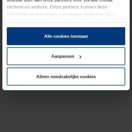
reclame en analyse. Onze partners kunnen deze
informatie samenvoegen met andere gegevens die u
beschikbaar heeft gesteld of die zij tijdens gebruik van
hun diensten hebben verzameld.
Juridisch hebben wij het recht om cookies op uw
Alle cookies toestaan
computer te plaatsen wanneer dit voor de juiste werking
van deze pagina's absoluut vereist is. Voor alle andere
Aanpassen
soorten cookies is uw toestemming benodigd. Uw
toestemming kunt u op elk moment bij de uitleg van de
cookies op pagina
Privacyverklaring
op onze website
Alleen noodzakelijke cookies
wijzigen of herroepen.