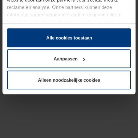
reclame en analyse. Onze partners kunnen deze
informatie samenvoegen met andere gegevens die u
beschikbaar heeft gesteld of die zij tijdens gebruik van
hun diensten hebben verzameld.
Juridisch hebben wij het recht om cookies op uw
Alle cookies toestaan
computer te plaatsen wanneer dit voor de juiste werking
van deze pagina's absoluut vereist is. Voor alle andere
Aanpassen
soorten cookies is uw toestemming benodigd. Uw
toestemming kunt u op elk moment bij de uitleg van de
cookies op pagina
Privacyverklaring
op onze website
Alleen noodzakelijke cookies
wijzigen of herroepen.