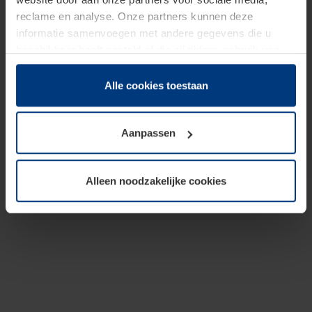
reclame en analyse. Onze partners kunnen deze
informatie samenvoegen met andere gegevens die u
beschikbaar heeft gesteld of die zij tijdens gebruik van
hun diensten hebben verzameld.
Juridisch hebben wij het recht om cookies op uw
Alle cookies toestaan
computer te plaatsen wanneer dit voor de juiste werking
van deze pagina's absoluut vereist is. Voor alle andere
Aanpassen
soorten cookies is uw toestemming benodigd. Uw
toestemming kunt u op elk moment bij de uitleg van de
cookies op pagina
Privacyverklaring
op onze website
Alleen noodzakelijke cookies
wijzigen of herroepen.