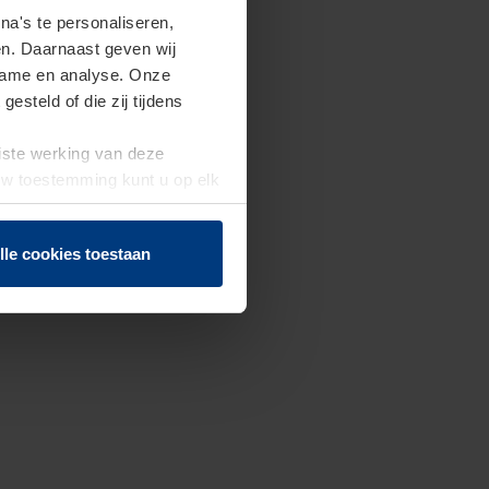
a's te personaliseren,
en. Daarnaast geven wij
clame en analyse. Onze
steld of die zij tijdens
uiste werking van deze
 Uw toestemming kunt u op elk
f herroepen.
lle cookies toestaan