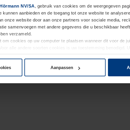
Hörmann NV/SA
, gebruik van cookies om de weergegeven pagin
te kunnen aanbieden en de toegang tot onze website te analyser
van onze website door aan onze partners voor sociale media, re
tie samenvoegen met andere gegevens die u beschikbaar heeft ge
ebben verzameld.
ht om cookies op uw computer te plaatsen wanneer dit voor de j
. Voor alle andere soorten cookies is uw toestemming benodigd.
cookies op pagina
Privacyverklaring
op onze website wijzigen o
ookies
Aanpassen
A