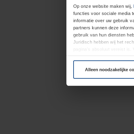
Op onze website maken wij,
functies voor sociale media 
informatie over uw gebruik 
partners kunnen deze informa
gebruik van hun diensten h
Juridisch hebben wij het rec
pagina's absoluut vereist is
moment bij de uitleg van de 
Alleen noodzakelijke c