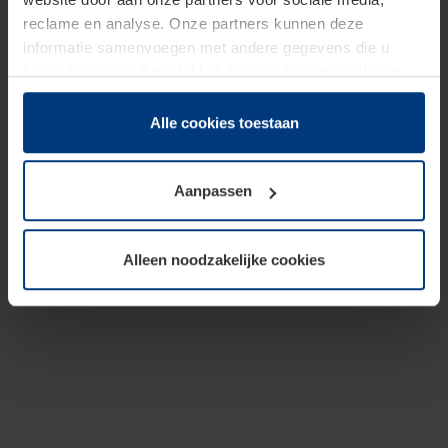
reclame en analyse. Onze partners kunnen deze
informatie samenvoegen met andere gegevens die u
beschikbaar heeft gesteld of die zij tijdens gebruik van
hun diensten hebben verzameld.
Juridisch hebben wij het recht om cookies op uw
Alle cookies toestaan
computer te plaatsen wanneer dit voor de juiste werking
van deze pagina's absoluut vereist is. Voor alle andere
Aanpassen
soorten cookies is uw toestemming benodigd. Uw
toestemming kunt u op elk moment bij de uitleg van de
cookies op pagina
Privacyverklaring
op onze website
Alleen noodzakelijke cookies
wijzigen of herroepen.