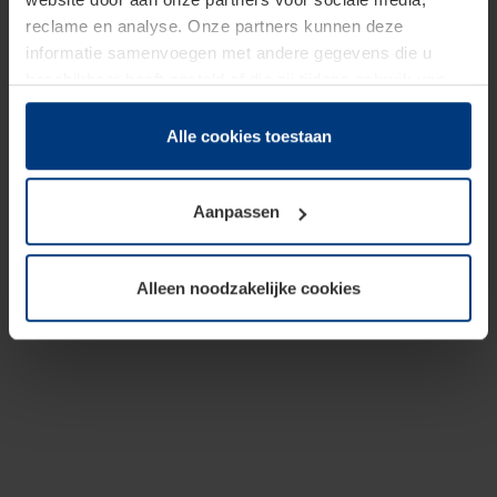
reclame en analyse. Onze partners kunnen deze
informatie samenvoegen met andere gegevens die u
beschikbaar heeft gesteld of die zij tijdens gebruik van
hun diensten hebben verzameld.
Juridisch hebben wij het recht om cookies op uw
Alle cookies toestaan
computer te plaatsen wanneer dit voor de juiste werking
van deze pagina's absoluut vereist is. Voor alle andere
Aanpassen
soorten cookies is uw toestemming benodigd. Uw
toestemming kunt u op elk moment bij de uitleg van de
cookies op pagina
Privacyverklaring
op onze website
Alleen noodzakelijke cookies
wijzigen of herroepen.