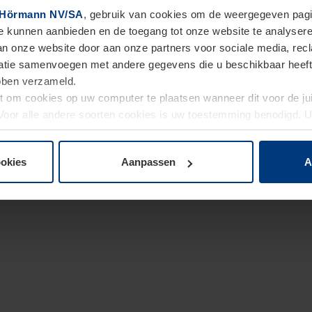
Hörmann NV/SA
, gebruik van cookies om de weergegeven pagin
te kunnen aanbieden en de toegang tot onze website te analyser
van onze website door aan onze partners voor sociale media, re
tie samenvoegen met andere gegevens die u beschikbaar heeft ge
ebben verzameld.
ht om cookies op uw computer te plaatsen wanneer dit voor de j
. Voor alle andere soorten cookies is uw toestemming benodigd.
cookies op pagina
Privacyverklaring
op onze website wijzigen o
ookies
Aanpassen
A