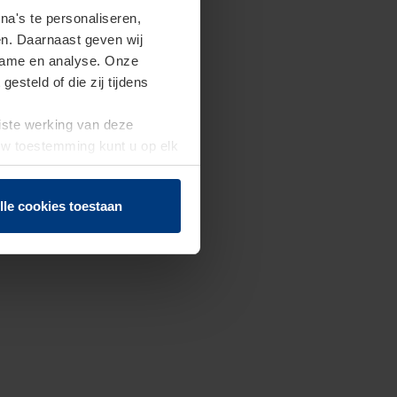
a's te personaliseren,
en. Daarnaast geven wij
clame en analyse. Onze
steld of die zij tijdens
uiste werking van deze
 Uw toestemming kunt u op elk
f herroepen.
lle cookies toestaan