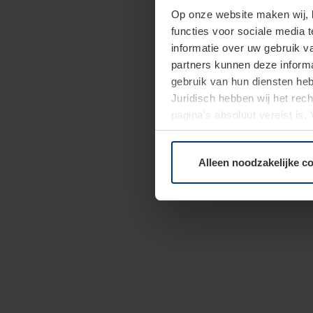
Op onze website maken wij,
functies voor sociale media 
informatie over uw gebruik 
partners kunnen deze informa
gebruik van hun diensten h
Juridisch hebben wij het rec
pagina's absoluut vereist is
moment bij de uitleg van de 
Alleen noodzakelijke c