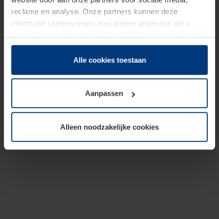
reclame en analyse. Onze partners kunnen deze
informatie samenvoegen met andere gegevens die u
beschikbaar heeft gesteld of die zij tijdens gebruik van
hun diensten hebben verzameld.
Juridisch hebben wij het recht om cookies op uw
Alle cookies toestaan
computer te plaatsen wanneer dit voor de juiste werking
van deze pagina's absoluut vereist is. Voor alle andere
Aanpassen
soorten cookies is uw toestemming benodigd. Uw
toestemming kunt u op elk moment bij de uitleg van de
cookies op pagina
Privacyverklaring
op onze website
Alleen noodzakelijke cookies
wijzigen of herroepen.