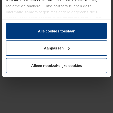
reclame en analyse. Onze partners kunnen deze
informatie samenvoegen met andere gegevens die u
beschikbaar heeft gesteld of die zij tijdens gebruik van
hun diensten hebben verzameld.
Juridisch hebben wij het recht om cookies op uw
Alle cookies toestaan
computer te plaatsen wanneer dit voor de juiste werking
van deze pagina's absoluut vereist is. Voor alle andere
Aanpassen
soorten cookies is uw toestemming benodigd. Uw
toestemming kunt u op elk moment bij de uitleg van de
cookies op pagina
Privacyverklaring
op onze website
Alleen noodzakelijke cookies
wijzigen of herroepen.