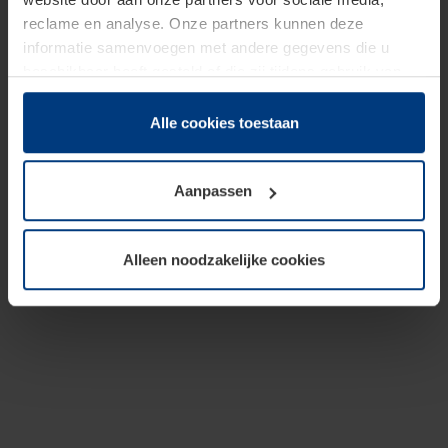
reclame en analyse. Onze partners kunnen deze
informatie samenvoegen met andere gegevens die u
beschikbaar heeft gesteld of die zij tijdens gebruik van
hun diensten hebben verzameld.
Juridisch hebben wij het recht om cookies op uw
Alle cookies toestaan
computer te plaatsen wanneer dit voor de juiste werking
van deze pagina's absoluut vereist is. Voor alle andere
Aanpassen
soorten cookies is uw toestemming benodigd. Uw
toestemming kunt u op elk moment bij de uitleg van de
cookies op pagina
Privacyverklaring
op onze website
Alleen noodzakelijke cookies
wijzigen of herroepen.