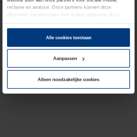
reclame en analyse. Onze partners kunnen deze
informatie samenvoegen met andere gegevens die u
beschikbaar heeft gesteld of die zij tijdens gebruik van
hun diensten hebben verzameld.
Juridisch hebben wij het recht om cookies op uw
Alle cookies toestaan
computer te plaatsen wanneer dit voor de juiste werking
van deze pagina's absoluut vereist is. Voor alle andere
Aanpassen
soorten cookies is uw toestemming benodigd. Uw
toestemming kunt u op elk moment bij de uitleg van de
cookies op pagina
Privacyverklaring
op onze website
Alleen noodzakelijke cookies
wijzigen of herroepen.