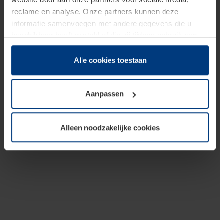
reclame en analyse. Onze partners kunnen deze
informatie samenvoegen met andere gegevens die u
beschikbaar heeft gesteld of die zij tijdens gebruik van
hun diensten hebben verzameld.
Juridisch hebben wij het recht om cookies op uw
Alle cookies toestaan
computer te plaatsen wanneer dit voor de juiste werking
van deze pagina's absoluut vereist is. Voor alle andere
Aanpassen
soorten cookies is uw toestemming benodigd. Uw
toestemming kunt u op elk moment bij de uitleg van de
cookies op pagina
Privacyverklaring
op onze website
Alleen noodzakelijke cookies
wijzigen of herroepen.