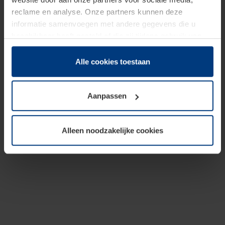
reclame en analyse. Onze partners kunnen deze
informatie samenvoegen met andere gegevens die u
beschikbaar heeft gesteld of die zij tijdens gebruik van
hun diensten hebben verzameld.
Juridisch hebben wij het recht om cookies op uw
Alle cookies toestaan
computer te plaatsen wanneer dit voor de juiste werking
van deze pagina's absoluut vereist is. Voor alle andere
Aanpassen
soorten cookies is uw toestemming benodigd. Uw
toestemming kunt u op elk moment bij de uitleg van de
cookies op pagina
Privacyverklaring
op onze website
Alleen noodzakelijke cookies
wijzigen of herroepen.