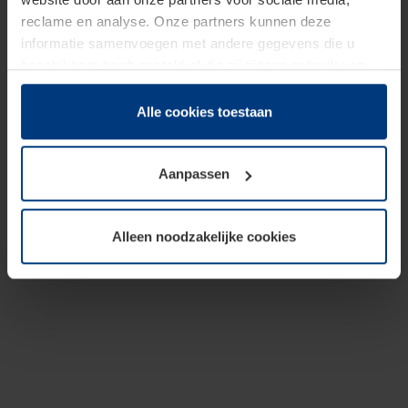
reclame en analyse. Onze partners kunnen deze
informatie samenvoegen met andere gegevens die u
beschikbaar heeft gesteld of die zij tijdens gebruik van
hun diensten hebben verzameld.
Juridisch hebben wij het recht om cookies op uw
Alle cookies toestaan
computer te plaatsen wanneer dit voor de juiste werking
van deze pagina's absoluut vereist is. Voor alle andere
Aanpassen
soorten cookies is uw toestemming benodigd. Uw
toestemming kunt u op elk moment bij de uitleg van de
cookies op pagina
Privacyverklaring
op onze website
Alleen noodzakelijke cookies
wijzigen of herroepen.