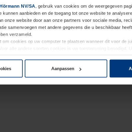
Hörmann NV/SA
, gebruik van cookies om de weergegeven pagin
te kunnen aanbieden en de toegang tot onze website te analyser
van onze website door aan onze partners voor sociale media, re
tie samenvoegen met andere gegevens die u beschikbaar heeft ge
ebben verzameld.
ht om cookies op uw computer te plaatsen wanneer dit voor de j
. Voor alle andere soorten cookies is uw toestemming benodigd.
cookies op pagina
Privacyverklaring
op onze website wijzigen o
ookies
Aanpassen
A