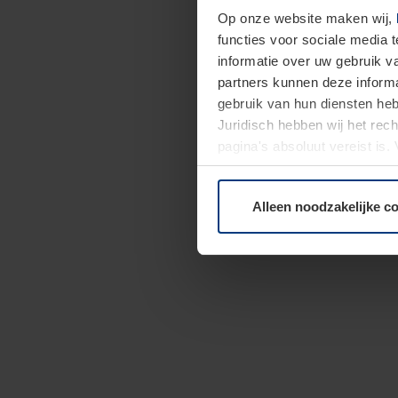
Op onze website maken wij,
functies voor sociale media 
informatie over uw gebruik 
partners kunnen deze informa
gebruik van hun diensten h
Juridisch hebben wij het rec
pagina's absoluut vereist is
moment bij de uitleg van de 
Alleen noodzakelijke c