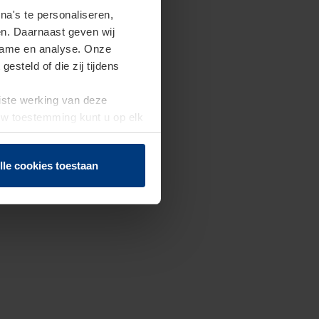
a's te personaliseren,
en. Daarnaast geven wij
clame en analyse. Onze
steld of die zij tijdens
uiste werking van deze
 Uw toestemming kunt u op elk
f herroepen.
lle cookies toestaan