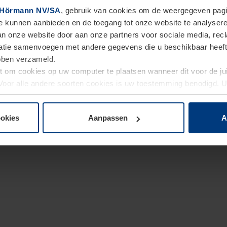
Hörmann NV/SA
, gebruik van cookies om de weergegeven pagin
te kunnen aanbieden en de toegang tot onze website te analyser
van onze website door aan onze partners voor sociale media, re
tie samenvoegen met andere gegevens die u beschikbaar heeft ge
ebben verzameld.
ht om cookies op uw computer te plaatsen wanneer dit voor de j
. Voor alle andere soorten cookies is uw toestemming benodigd.
cookies op pagina
Privacyverklaring
op onze website wijzigen o
ookies
Aanpassen
A