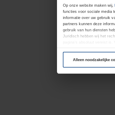
Op onze website maken wij,
functies voor sociale media 
informatie over uw gebruik 
partners kunnen deze informa
gebruik van hun diensten h
Juridisch hebben wij het rec
pagina's absoluut vereist is
moment bij de uitleg van de 
Alleen noodzakelijke c