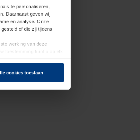
a's te personaliseren,
en. Daarnaast geven wij
clame en analyse. Onze
steld of die zij tijdens
uiste werking van deze
 Uw toestemming kunt u op elk
f herroepen.
lle cookies toestaan