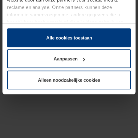
reclame en analyse. Onze partners kunnen deze
informatie samenvoegen met andere gegevens die u
beschikbaar heeft gesteld of die zij tijdens gebruik van
hun diensten hebben verzameld.
Juridisch hebben wij het recht om cookies op uw
Alle cookies toestaan
computer te plaatsen wanneer dit voor de juiste werking
van deze pagina's absoluut vereist is. Voor alle andere
Aanpassen
soorten cookies is uw toestemming benodigd. Uw
toestemming kunt u op elk moment bij de uitleg van de
cookies op pagina
Privacyverklaring
op onze website
Alleen noodzakelijke cookies
wijzigen of herroepen.