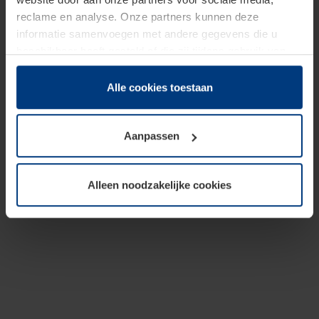
reclame en analyse. Onze partners kunnen deze
informatie samenvoegen met andere gegevens die u
beschikbaar heeft gesteld of die zij tijdens gebruik van
hun diensten hebben verzameld.
Juridisch hebben wij het recht om cookies op uw
Alle cookies toestaan
computer te plaatsen wanneer dit voor de juiste werking
van deze pagina's absoluut vereist is. Voor alle andere
Aanpassen
soorten cookies is uw toestemming benodigd. Uw
toestemming kunt u op elk moment bij de uitleg van de
cookies op pagina
Privacyverklaring
op onze website
Alleen noodzakelijke cookies
wijzigen of herroepen.