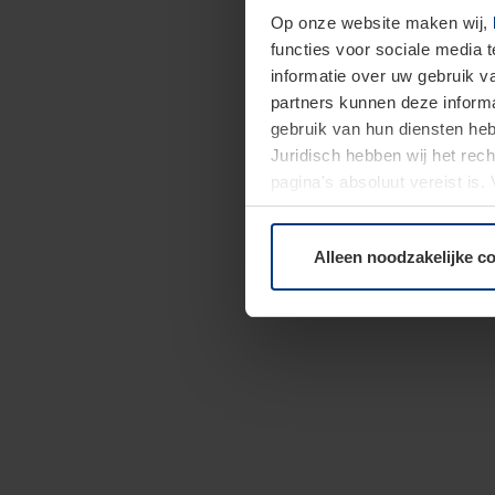
Op onze website maken wij,
functies voor sociale media 
informatie over uw gebruik 
partners kunnen deze informa
gebruik van hun diensten h
Juridisch hebben wij het rec
pagina's absoluut vereist is
moment bij de uitleg van de 
Alleen noodzakelijke c