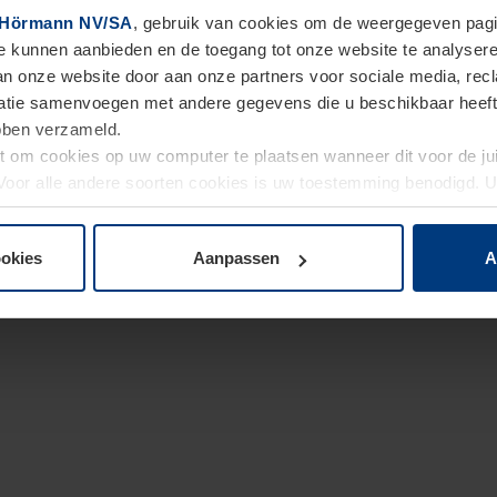
Hörmann NV/SA
, gebruik van cookies om de weergegeven pagin
te kunnen aanbieden en de toegang tot onze website te analyser
van onze website door aan onze partners voor sociale media, re
tie samenvoegen met andere gegevens die u beschikbaar heeft ge
ebben verzameld.
ht om cookies op uw computer te plaatsen wanneer dit voor de j
. Voor alle andere soorten cookies is uw toestemming benodigd.
cookies op pagina
Privacyverklaring
op onze website wijzigen o
ookies
Aanpassen
A