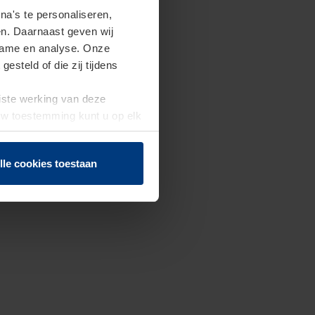
a's te personaliseren,
en. Daarnaast geven wij
clame en analyse. Onze
steld of die zij tijdens
uiste werking van deze
 Uw toestemming kunt u op elk
f herroepen.
lle cookies toestaan