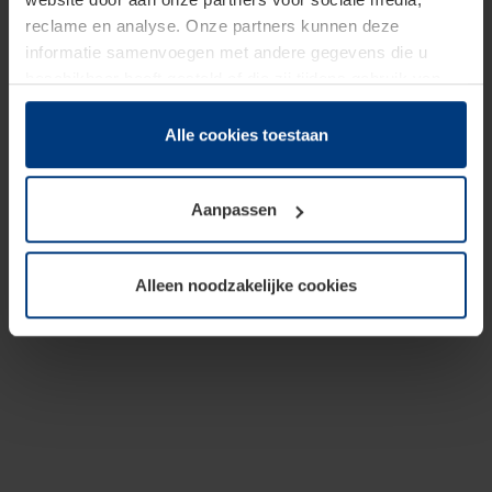
reclame en analyse. Onze partners kunnen deze
informatie samenvoegen met andere gegevens die u
beschikbaar heeft gesteld of die zij tijdens gebruik van
hun diensten hebben verzameld.
Juridisch hebben wij het recht om cookies op uw
Alle cookies toestaan
computer te plaatsen wanneer dit voor de juiste werking
van deze pagina's absoluut vereist is. Voor alle andere
Aanpassen
soorten cookies is uw toestemming benodigd. Uw
toestemming kunt u op elk moment bij de uitleg van de
cookies op pagina
Privacyverklaring
op onze website
Alleen noodzakelijke cookies
wijzigen of herroepen.