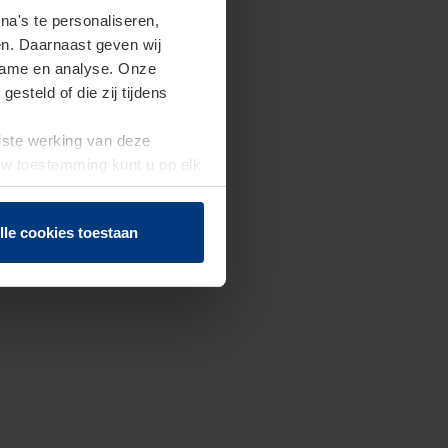
a's te personaliseren,
en. Daarnaast geven wij
clame en analyse. Onze
steld of die zij tijdens
uiste werking van deze
 Uw toestemming kunt u op elk
f herroepen.
lle cookies toestaan