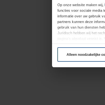
Op onze website maken wij,
functies voor sociale media 
informatie over uw gebruik 
partners kunnen deze informa
gebruik van hun diensten h
Juridisch hebben wij het rec
pagina's absoluut vereist is
moment bij de uitleg van de 
Alleen noodzakelijke c