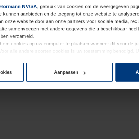
Hörmann NV/SA
, gebruik van cookies om de weergegeven pagin
te kunnen aanbieden en de toegang tot onze website te analyser
van onze website door aan onze partners voor sociale media, re
tie samenvoegen met andere gegevens die u beschikbaar heeft ge
ebben verzameld.
ht om cookies op uw computer te plaatsen wanneer dit voor de j
. Voor alle andere soorten cookies is uw toestemming benodigd.
cookies op pagina
Privacyverklaring
op onze website wijzigen o
ookies
Aanpassen
A