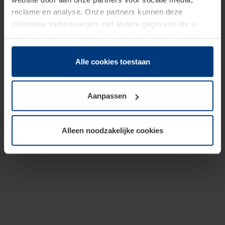
reclame en analyse. Onze partners kunnen deze
informatie samenvoegen met andere gegevens die u
beschikbaar heeft gesteld of die zij tijdens gebruik van
hun diensten hebben verzameld.
Juridisch hebben wij het recht om cookies op uw
Alle cookies toestaan
computer te plaatsen wanneer dit voor de juiste werking
van deze pagina's absoluut vereist is. Voor alle andere
Aanpassen
soorten cookies is uw toestemming benodigd. Uw
toestemming kunt u op elk moment bij de uitleg van de
cookies op pagina
Privacyverklaring
op onze website
Alleen noodzakelijke cookies
wijzigen of herroepen.