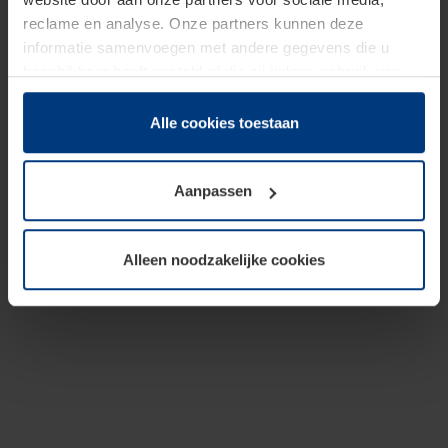
reclame en analyse. Onze partners kunnen deze
informatie samenvoegen met andere gegevens die u
beschikbaar heeft gesteld of die zij tijdens gebruik van
hun diensten hebben verzameld.
Juridisch hebben wij het recht om cookies op uw
Alle cookies toestaan
computer te plaatsen wanneer dit voor de juiste werking
van deze pagina's absoluut vereist is. Voor alle andere
Aanpassen
soorten cookies is uw toestemming benodigd. Uw
toestemming kunt u op elk moment bij de uitleg van de
cookies op pagina
Privacyverklaring
op onze website
Alleen noodzakelijke cookies
wijzigen of herroepen.