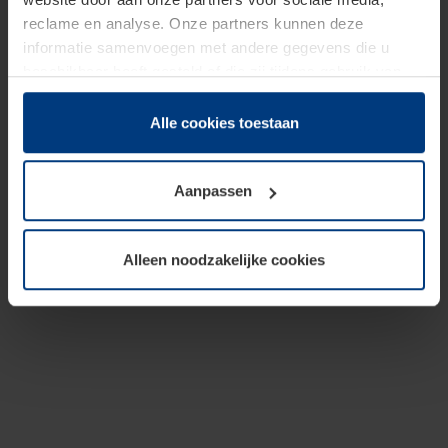
reclame en analyse. Onze partners kunnen deze
informatie samenvoegen met andere gegevens die u
beschikbaar heeft gesteld of die zij tijdens gebruik van
hun diensten hebben verzameld.
Juridisch hebben wij het recht om cookies op uw
Alle cookies toestaan
computer te plaatsen wanneer dit voor de juiste werking
van deze pagina's absoluut vereist is. Voor alle andere
Aanpassen
soorten cookies is uw toestemming benodigd. Uw
toestemming kunt u op elk moment bij de uitleg van de
cookies op pagina
Privacyverklaring
op onze website
Alleen noodzakelijke cookies
wijzigen of herroepen.