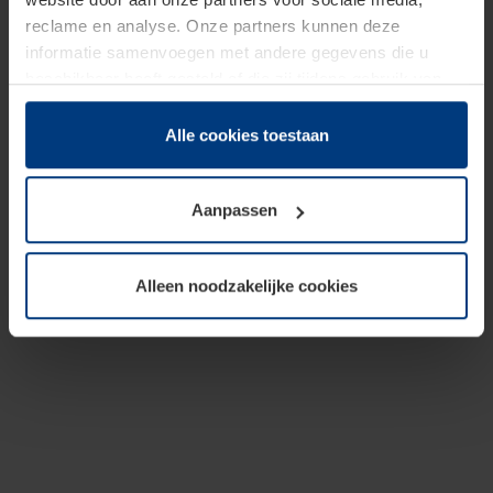
reclame en analyse. Onze partners kunnen deze
informatie samenvoegen met andere gegevens die u
beschikbaar heeft gesteld of die zij tijdens gebruik van
hun diensten hebben verzameld.
Juridisch hebben wij het recht om cookies op uw
Alle cookies toestaan
computer te plaatsen wanneer dit voor de juiste werking
van deze pagina's absoluut vereist is. Voor alle andere
Aanpassen
soorten cookies is uw toestemming benodigd. Uw
toestemming kunt u op elk moment bij de uitleg van de
cookies op pagina
Privacyverklaring
op onze website
Alleen noodzakelijke cookies
wijzigen of herroepen.