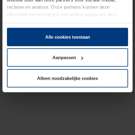
reclame en analyse. Onze partners kunnen deze
informatie samenvoegen met andere gegevens die u
beschikbaar heeft gesteld of die zij tijdens gebruik van
hun diensten hebben verzameld.
Juridisch hebben wij het recht om cookies op uw
Alle cookies toestaan
computer te plaatsen wanneer dit voor de juiste werking
van deze pagina's absoluut vereist is. Voor alle andere
Aanpassen
soorten cookies is uw toestemming benodigd. Uw
toestemming kunt u op elk moment bij de uitleg van de
cookies op pagina
Privacyverklaring
op onze website
Alleen noodzakelijke cookies
wijzigen of herroepen.