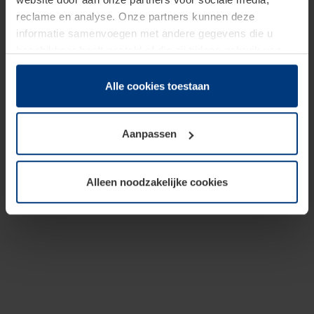
reclame en analyse. Onze partners kunnen deze
informatie samenvoegen met andere gegevens die u
beschikbaar heeft gesteld of die zij tijdens gebruik van
hun diensten hebben verzameld.
Juridisch hebben wij het recht om cookies op uw
Alle cookies toestaan
computer te plaatsen wanneer dit voor de juiste werking
van deze pagina's absoluut vereist is. Voor alle andere
Aanpassen
soorten cookies is uw toestemming benodigd. Uw
toestemming kunt u op elk moment bij de uitleg van de
cookies op pagina
Privacyverklaring
op onze website
Alleen noodzakelijke cookies
wijzigen of herroepen.