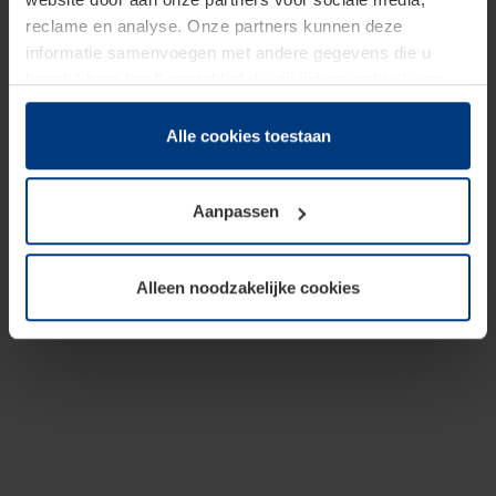
reclame en analyse. Onze partners kunnen deze
informatie samenvoegen met andere gegevens die u
beschikbaar heeft gesteld of die zij tijdens gebruik van
hun diensten hebben verzameld.
Juridisch hebben wij het recht om cookies op uw
Alle cookies toestaan
computer te plaatsen wanneer dit voor de juiste werking
van deze pagina's absoluut vereist is. Voor alle andere
Aanpassen
soorten cookies is uw toestemming benodigd. Uw
toestemming kunt u op elk moment bij de uitleg van de
cookies op pagina
Privacyverklaring
op onze website
Alleen noodzakelijke cookies
wijzigen of herroepen.