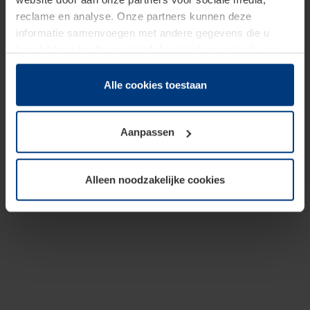
reclame en analyse. Onze partners kunnen deze
informatie samenvoegen met andere gegevens die u
beschikbaar heeft gesteld of die zij tijdens gebruik van
hun diensten hebben verzameld.
Juridisch hebben wij het recht om cookies op uw
Alle cookies toestaan
computer te plaatsen wanneer dit voor de juiste werking
van deze pagina's absoluut vereist is. Voor alle andere
Aanpassen
soorten cookies is uw toestemming benodigd. Uw
toestemming kunt u op elk moment bij de uitleg van de
cookies op pagina
Privacyverklaring
op onze website
Alleen noodzakelijke cookies
wijzigen of herroepen.