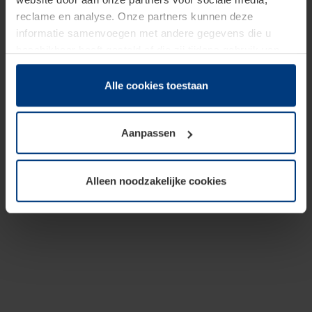
reclame en analyse. Onze partners kunnen deze
informatie samenvoegen met andere gegevens die u
beschikbaar heeft gesteld of die zij tijdens gebruik van
hun diensten hebben verzameld.
Juridisch hebben wij het recht om cookies op uw
Alle cookies toestaan
computer te plaatsen wanneer dit voor de juiste werking
van deze pagina's absoluut vereist is. Voor alle andere
Aanpassen
soorten cookies is uw toestemming benodigd. Uw
toestemming kunt u op elk moment bij de uitleg van de
cookies op pagina
Privacyverklaring
op onze website
Alleen noodzakelijke cookies
wijzigen of herroepen.