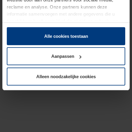
reclame en analyse. Onze partners kunnen deze
informatie samenvoegen met andere gegevens die u
beschikbaar heeft gesteld of die zij tijdens gebruik van
hun diensten hebben verzameld.
Juridisch hebben wij het recht om cookies op uw
Alle cookies toestaan
computer te plaatsen wanneer dit voor de juiste werking
van deze pagina's absoluut vereist is. Voor alle andere
Aanpassen
soorten cookies is uw toestemming benodigd. Uw
toestemming kunt u op elk moment bij de uitleg van de
cookies op pagina
Privacyverklaring
op onze website
Alleen noodzakelijke cookies
wijzigen of herroepen.