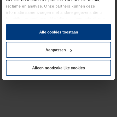
reclame en analyse. Onze partners kunnen deze
informatie samenvoegen met andere gegevens die u
beschikbaar heeft gesteld of die zij tijdens gebruik van
hun diensten hebben verzameld.
Juridisch hebben wij het recht om cookies op uw
Alle cookies toestaan
computer te plaatsen wanneer dit voor de juiste werking
van deze pagina's absoluut vereist is. Voor alle andere
Aanpassen
soorten cookies is uw toestemming benodigd. Uw
toestemming kunt u op elk moment bij de uitleg van de
cookies op pagina
Privacyverklaring
op onze website
Alleen noodzakelijke cookies
wijzigen of herroepen.